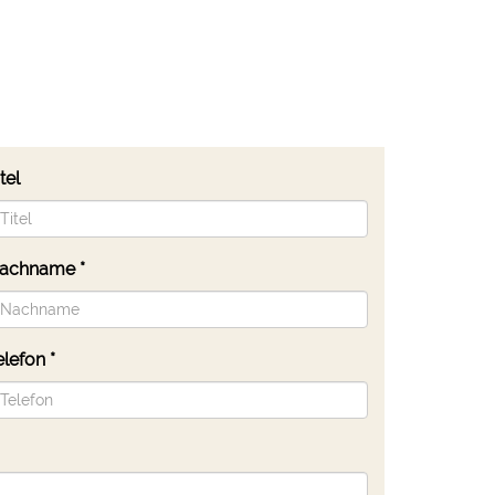
tel
achname
*
elefon
*