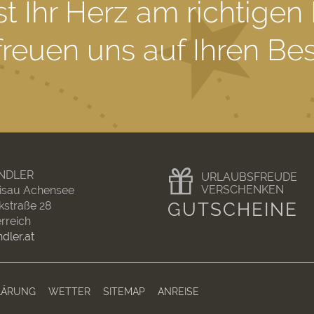
ist Ihr Herz am richtigen 
freuen uns auf Ihren Be
NDLER
URLAUBSFREUDE
VERSCHENKEN
tisau Achensee
kstraße 28
GUTSCHEINE
erreich
dler.at
LÄRUNG
WETTER
SITEMAP
ANREISE