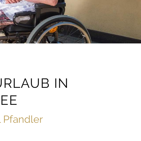
URLAUB IN
SEE
l Pfandler