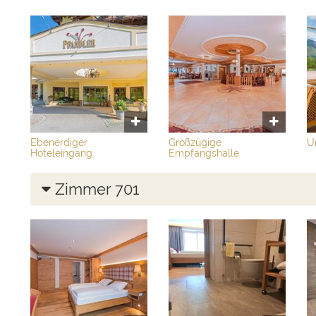
Ebenerdiger
Großzügige
U
Hoteleingang
Empfangshalle
Zimmer 701