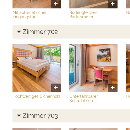
Mit automatischer
Bodengleiches
B
Eingangstür
Badezimmer
Zimmer 702
Hochwertiges Eichenholz
Unterfahrbarer
H
Schreibtisch
Zimmer 703