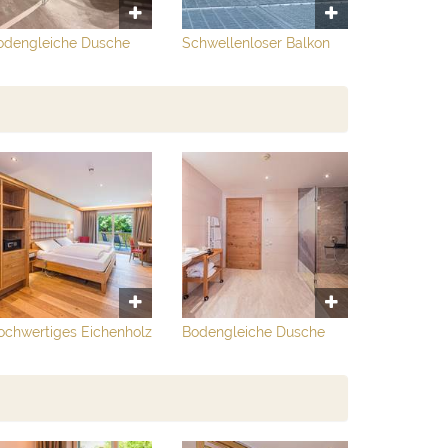
odengleiche Dusche
Schwellenloser Balkon
ochwertiges Eichenholz
Bodengleiche Dusche