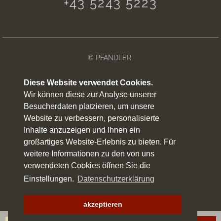
+43 5243 5223
© PFANDLER
IMPRESSUM
Diese Website verwendet Cookies.
Wir können diese zur Analyse unserer
DATENSCHUTZERKLÄRUNG
Besucherdaten platzieren, um unsere
Website zu verbessern, personalisierte
WETTER
Inhalte anzuzeigen und Ihnen ein
SITEMAP
großartiges Website-Erlebnis zu bieten. Für
weitere Informationen zu den von uns
ANREISE
verwendeten Cookies öffnen Sie die
Einstellungen.
Datenschutzerklärung
NEWSLETTER
made by
websLINE
akzeptieren